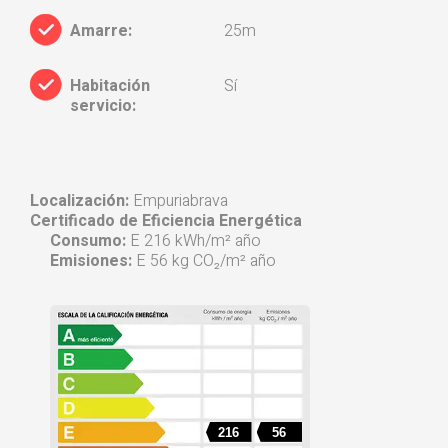
Amarre:
25m
Habitación
Sí
servicio:
Localización:
Empuriabrava
Certificado de Eficiencia Energética
Consumo:
E 216 kWh/m² año
Emisiones:
E 56 kg CO₂/m² año
216
56