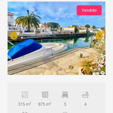
Vendido
2
2
315 m
875 m
5
4