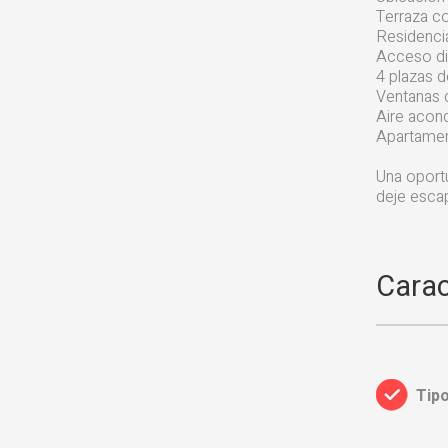
Terraza co
Residencia
Acceso dir
4 plazas 
Ventanas 
Aire acond
Apartamen
Una oportu
deje escap
Carac
Tipo