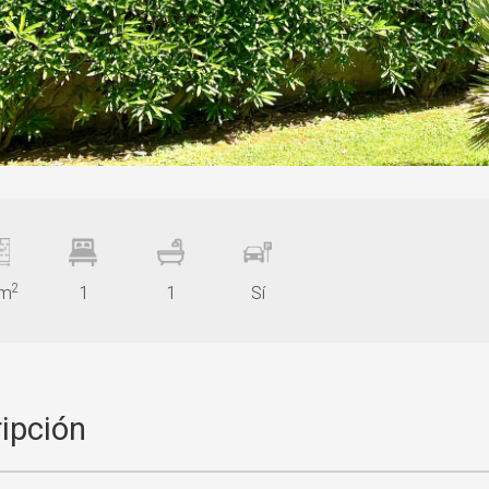
2
 m
1
1
Sí
ipción