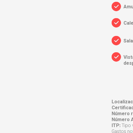
Amu
Cale
Sala
Vist
des
Localizac
Certifica
Número r
Número A
ITP:
Tipo 
Gastos not