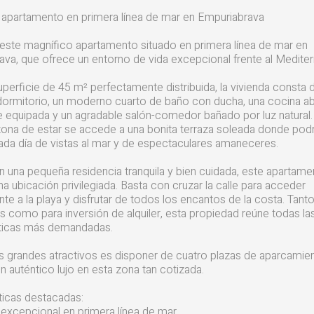
 apartamento en primera línea de mar en Empuriabrava
este magnífico apartamento situado en primera línea de mar en
va, que ofrece un entorno de vida excepcional frente al Mediter
perficie de 45 m² perfectamente distribuida, la vivienda consta 
rmitorio, un moderno cuarto de baño con ducha, una cocina ab
 equipada y un agradable salón-comedor bañado por luz natural.
zona de estar se accede a una bonita terraza soleada donde pod
cada día de vistas al mar y de espectaculares amaneceres.
 una pequeña residencia tranquila y bien cuidada, este apartame
a ubicación privilegiada. Basta con cruzar la calle para acceder
te a la playa y disfrutar de todos los encantos de la costa. Tant
 como para inversión de alquiler, esta propiedad reúne todas la
sticas más demandadas.
s grandes atractivos es disponer de cuatro plazas de aparcamie
un auténtico lujo en esta zona tan cotizada.
ticas destacadas:
excepcional en primera línea de mar