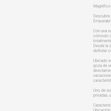
Magnífico
Descubra 
Empuriabra
Con una su
cómodo do
totalmente
Desde la 
disfrutar 
Ubicado en
goza de un
directamen
vacaciones
caracterí
Uno de su
privadas, 
Caracterís
Ubicación 