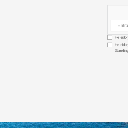
He leído
He leído
Standin