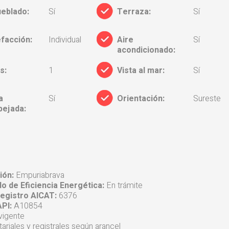
eblado:
Sí
Terraza:
Sí
facción:
Individual
Aire
Sí
acondicionado:
s:
1
Vista al mar:
Sí
a
Sí
Orientación:
Sureste
pejada:
ión:
Empuriabrava
do de Eficiencia Energética:
En trámite
egistro AICAT:
6376
PI:
A10854
vigente
ariales y registrales según arancel