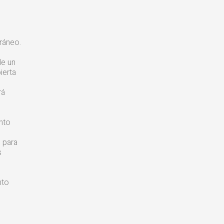
ráneo.
de un
ierta
rá
nto
o para
s
nto