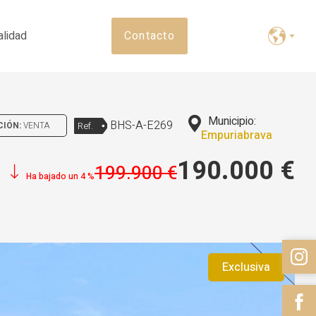
alidad
Contacto
Municipio:
BHS-A-E269
CIÓN:
VENTA
Ref.
Empuriabrava
190.000 €
199.900 €
Ha bajado un 4 %
Exclusiva