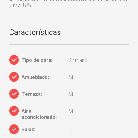
y montaña.
Características
Tipo de obra:
2ª mano
Amueblado:
Sí
Terraza:
Sí
Aire
Sí
acondicionado:
Salas:
1