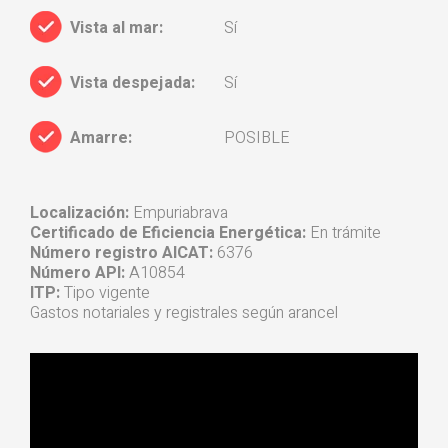
Vista al mar:
Sí
Vista despejada:
Sí
Amarre:
POSIBLE
Localización:
Empuriabrava
Certificado de Eficiencia Energética:
En trámite
Número registro AICAT:
6376
Número API:
A10854
ITP:
Tipo vigente
Gastos notariales y registrales según arancel