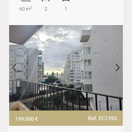
2
60 m
2
1
Ref. EC1393
199.000 €