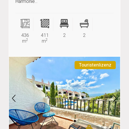
Harmonie...
436
411
2
2
2
2
m
m
Touristenlizenz