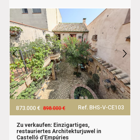
Ref. BHS-V-CE103
873.000 €
898.000 €
Zu verkaufen: Einzigartiges,
restauriertes Architekturjuwel in
Castelló d’Empúries