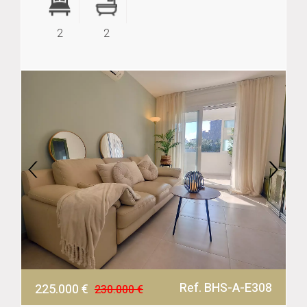
2
2
Ref. BHS-A-E308
225.000 €
230.000 €