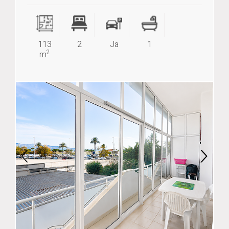
113
2
Ja
1
2
m