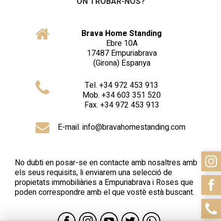
ON TROBAR-NOS?
Brava Home Standing
Ebre 10A
17487
Empuriabrava
(Girona)
Espanya
Tel
.
+34 972 453 913
Mob
.
+34 603 351 520
Fax
.
+34 972 453 913
E-mail. info@bravahomestanding.com
No dubti en posar-se en contacte amb nosaltres amb
els seus requisits, li enviarem una selecció de
propietats immobiliàries a Empuriabrava i Roses que
poden correspondre amb el que vostè està buscant.