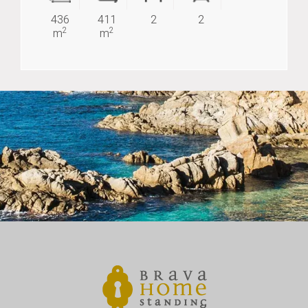
436
411
2
2
2
2
m
m